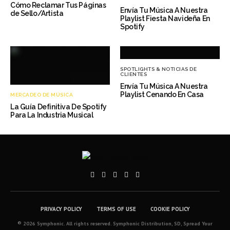
Cómo Reclamar Tus Páginas
Envía Tu Música A Nuestra
de Sello/Artista
Playlist Fiesta Navideña En
Spotify
SPOTLIGHTS & NOTICIAS DE
CLIENTES
Envía Tu Música A Nuestra
Playlist Cenando En Casa
MERCADEO DE MÚSICA
La Guía Definitiva De Spotify
Para La Industria Musical
PRIVACY POLICY
TERMS OF USE
COOKIE POLICY
® 2026 Symphonic. All rights reserved. Symphonic Distribution, SD, Spread Your