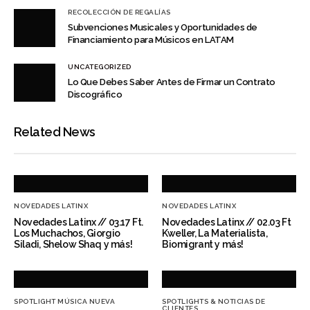
RECOLECCIÓN DE REGALÍAS
Subvenciones Musicales y Oportunidades de
Financiamiento para Músicos en LATAM
UNCATEGORIZED
Lo Que Debes Saber Antes de Firmar un Contrato
Discográfico
Related News
NOVEDADES LATINX
NOVEDADES LATINX
Novedades Latinx // 03.17 Ft.
Novedades Latinx // 02.03 Ft
Los Muchachos, Giorgio
Kweller, La Materialista,
Siladi, Shelow Shaq y más!
Biomigrant y más!
SPOTLIGHT MÚSICA NUEVA
SPOTLIGHTS & NOTICIAS DE
CLIENTES