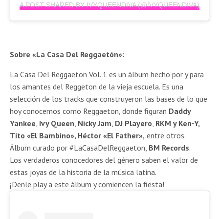
A POST SHARED BY IVYQUEENDIVA (@IVYQUEENDIVA)
Sobre «La Casa Del Reggaetón»:
La Casa Del Reggaeton Vol. 1 es un álbum hecho por y para
los amantes del Reggeton de la vieja escuela. Es una
selección de los tracks que construyeron las bases de lo que
hoy conocemos como Reggaeton, donde figuran
Daddy
Yankee
,
Ivy Queen
,
Nicky Jam
,
DJ Playero
,
RKM y Ken-Y,
Tito «El Bambino», Héctor «El Father»,
entre otros.
Álbum curado por #LaCasaDelReggaeton,
BM Records
.
Los verdaderos conocedores del género saben el valor de
estas joyas de la historia de la música latina.
¡Denle play a este álbum y comiencen la fiesta!