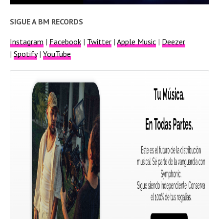
SIGUE A BM RECORDS
Instagram
|
Facebook
|
Twitter
|
Apple Music
|
Deezer
|
Spotify
|
YouTube