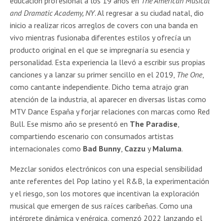
educación profesional a los 19 años en
The American Musical
and Dramatic Academy, NY
. Al regresar a su ciudad natal, dio
inicio a realizar ricos arreglos de covers con una banda en
vivo mientras fusionaba diferentes estilos y ofrecía un
producto original en el que se impregnaría su esencia y
personalidad. Esta experiencia la llevó a escribir sus propias
canciones y a lanzar su primer sencillo en el 2019,
The One
,
como cantante independiente. Dicho tema atrajo gran
atención de la industria, al aparecer en diversas listas como
MTV Dance España y forjar relaciones con marcas como Red
Bull. Ese mismo año se presentó en
The Paradise
,
compartiendo escenario con consumados artistas
internacionales como
Bad Bunny
,
Cazzu
y
Maluma
.
Mezclar sonidos electrónicos con una especial sensibilidad
ante referentes del Pop latino y el R&B, la experimentación
y el riesgo, son los motores que incentivan la exploración
musical que emergen de sus raíces caribeñas. Como una
intérprete dinámica y enérgica, comenzó 2022 lanzando el