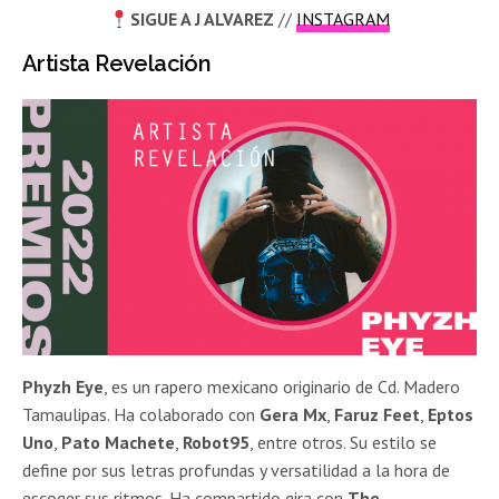
SIGUE A
J ALVAREZ
//
INSTAGRAM
Artista Revelación
Phyzh Eye
, es un rapero mexicano originario de Cd. Madero
Tamaulipas. Ha colaborado con
Gera Mx
,
Faruz Feet
,
Eptos
Uno
,
Pato Machete
,
Robot95
, entre otros. Su estilo se
define por sus letras profundas y versatilidad a la hora de
escoger sus ritmos. Ha compartido gira con
The