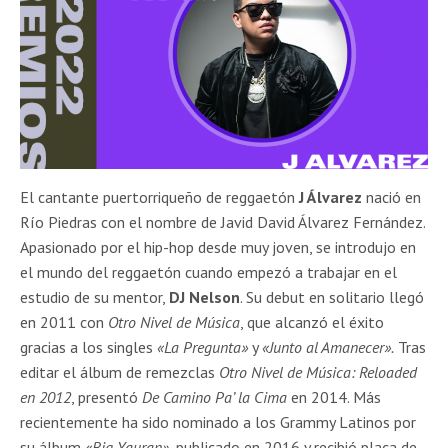
El cantante puertorriqueño de reggaetón
J Álvarez
nació en
Río Piedras con el nombre de Javid David Álvarez Fernández.
Apasionado por el hip-hop desde muy joven, se introdujo en
el mundo del reggaetón cuando empezó a trabajar en el
estudio de su mentor,
DJ Nelson
. Su debut en solitario llegó
en 2011 con
Otro Nivel de Música
, que alcanzó el éxito
gracias a los singles
«La Pregunta»
y
«Junto al Amanecer».
Tras
editar el álbum de remezclas
Otro Nivel de Música: Reloaded
en 2012
, presentó
De Camino Pa’ la Cima
en 2014. Más
recientemente ha sido nominado a los Grammy Latinos por
su álbum
«Big Yauran»
, publicado en 2016 y recibió placa de