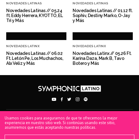
NOVEDADES LATINAS
NOVEDADES LATINAS
Novedades Latinas // 05.24
Novedades Latinas // 01.12 ft.
ft. Eddy Herrera, KYOTTO, EL
Sophiv, Destiny Marko, O-Jay
Tri y Más
y Más
NOVEDADES LATINX
NOVEDADES LATINX
Novedades Latinas // 06.02
Novedades Latinx // 05.26 Ft.
Ft. Letón Pe, Los Muchachos,
Karina Daza, Mark B, Tavo
Alx Veliz y Más
Botero y Más
Usamos cookies para asegurarnos de que te ofrecemos la mejor
PRIVACY POLICY
TERMS OF USE
COOKIE POLICY
experiencia en nuestro sitio web. Si continúas usando este sitio,
asumiremos que estás aceptando nuestras políticas.
® 2026 Symphonic. All rights reserved. Symphonic Distribution, SD, Spread Your
Music, Symphonic, and Bodega Sync are all trademarks or registered trademarks of
Symphonic Distribution.