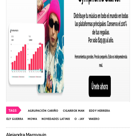
TAGS
AGRUPACIÓN CARIÑO
CIGARBOX MAN
EDDY HERRERA
ELY GUERRA
MOWA
NOVEDADES LATINX
O - JAY
VAKERO
Alejandra Marroquin