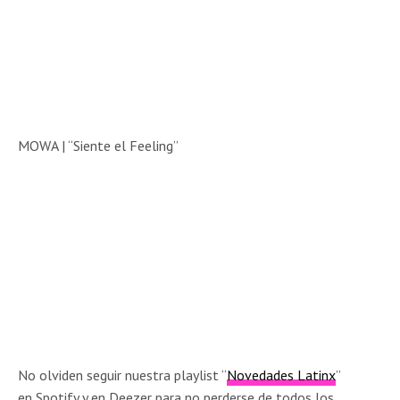
MOWA | “Siente el Feeling”
No olviden seguir nuestra playlist “
Novedades Latinx
”
en Spotify y en Deezer para no perderse de todos los