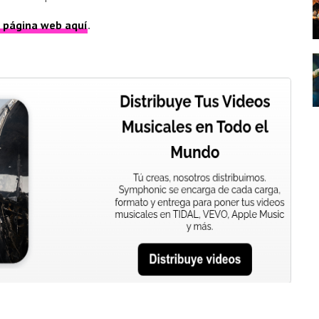
u página web aquí
.