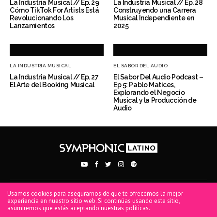
La Industria Musical // Ep. 29
La Industria Musical // Ep. 28
Cómo TikTok For Artists Está
Construyendo una Carrera
Revolucionando Los
Musical Independiente en
Lanzamientos
2025
LA INDUSTRIA MUSICAL
EL SABOR DEL AUDIO
La Industria Musical // Ep. 27
El Sabor Del Audio Podcast –
El Arte del Booking Musical
Ep 5: Pablo Matices,
Explorando el Negocio
Musical y la Producción de
Audio
Usamos cookies para asegurarnos de que te ofrecemos la mejor
PRIVACY POLICY
TERMS OF USE
COOKIE POLICY
experiencia en nuestro sitio web. Si continúas usando este sitio,
asumiremos que estás aceptando nuestras políticas.
® 2026 Symphonic. All rights reserved. Symphonic Distribution, SD, Spread Your