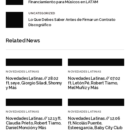
Financiamiento para Músicos en LATAM
UNCATEGORIZED
Lo Que Debes Saber Antes de Firmar un Contrato
Discográfico
Related News
NOVEDADES LATINAS
NOVEDADES LATINAS
Novedades Latinas // 28.02
Novedades Latinas // 07.02
ft. seye, Giorgio Siladi, Shonny
ft. Letón Pé, Robert Tiamo,
y Más
Mel Muñiz y Más
NOVEDADES LATINAS
NOVEDADES LATINAS
Novedades Latinas // 12.13 ft.
Novedades Latinas // 12.06
Claudia Prieto, Robert Tiamo,
ft. Nicolás Puente,
Daniel Monción y Más
Esteesgarcia, Baby City Club