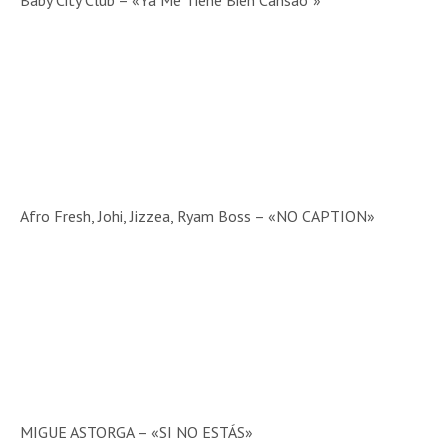
Baby City Club – «Ya Me Tiene Bien Cansao’ »
Afro Fresh, Johi, Jizzea, Ryam Boss – «NO CAPTION»
MIGUE ASTORGA – «SI NO ESTÁS»