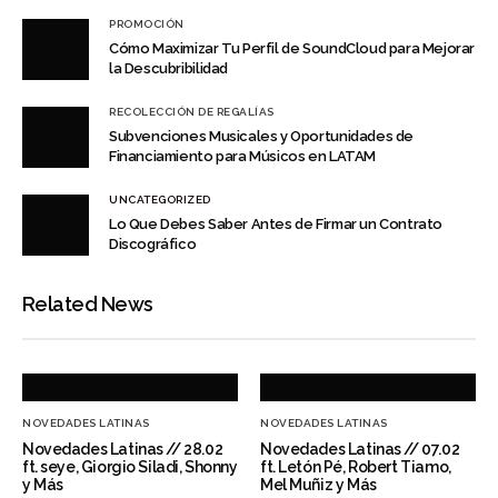
PROMOCIÓN
Cómo Maximizar Tu Perfil de SoundCloud para Mejorar
la Descubribilidad
RECOLECCIÓN DE REGALÍAS
Subvenciones Musicales y Oportunidades de
Financiamiento para Músicos en LATAM
UNCATEGORIZED
Lo Que Debes Saber Antes de Firmar un Contrato
Discográfico
Related News
NOVEDADES LATINAS
NOVEDADES LATINAS
Novedades Latinas // 28.02
Novedades Latinas // 07.02
ft. seye, Giorgio Siladi, Shonny
ft. Letón Pé, Robert Tiamo,
y Más
Mel Muñiz y Más