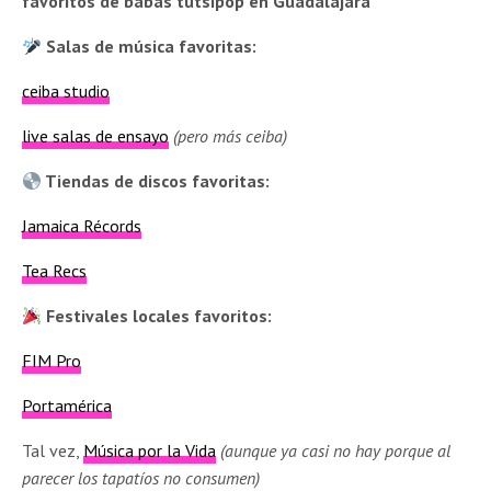
favoritos de babas tutsipop en Guadalajara
Salas de música favoritas:
ceiba studio
live salas de ensayo
(pero más ceiba)
Tiendas de discos favoritas:
Jamaica Récords
Tea Recs
Festivales locales favoritos:
FIM Pro
Portamérica
Tal vez,
Música por la Vida
(aunque ya casi no hay porque al
parecer los tapatíos no consumen)