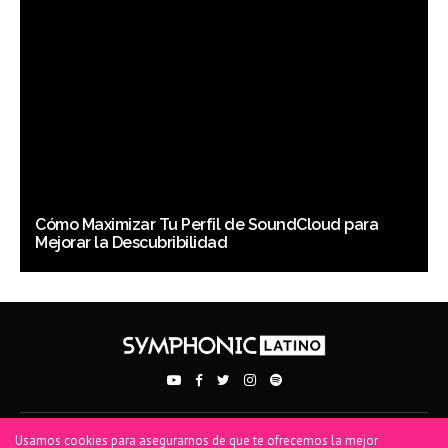
Cómo Maximizar Tu Perfil de SoundCloud para
Mejorar la Descubribilidad
Usamos cookies para asegurarnos de que te ofrecemos la mejor
PRIVACY POLICY
TERMS OF USE
COOKIE POLICY