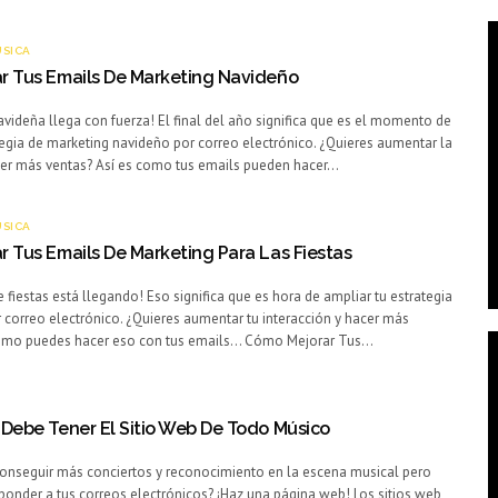
ÚSICA
r Tus Emails De Marketing Navideño
videña llega con fuerza! El final del año significa que es el momento de
tegia de marketing navideño por correo electrónico. ¿Quieres aumentar la
cer más ventas? Así es como tus emails pueden hacer…
ÚSICA
 Tus Emails De Marketing Para Las Fiestas
 fiestas está llegando! Eso significa que es hora de ampliar tu estrategia
 correo electrónico. ¿Quieres aumentar tu interacción y hacer más
como puedes hacer eso con tus emails… Cómo Mejorar Tus…
Debe Tener El Sitio Web De Todo Músico
onseguir más conciertos y reconocimiento en la escena musical pero
ponder a tus correos electrónicos? ¡Haz una página web! Los sitios web