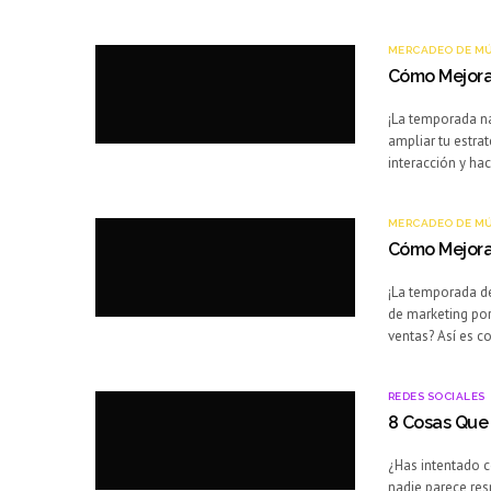
MERCADEO DE M
Cómo Mejora
¡La temporada na
ampliar tu estra
interacción y ha
MERCADEO DE M
Cómo Mejorar
¡La temporada de
de marketing por
ventas? Así es 
REDES SOCIALES
8 Cosas Que 
¿Has intentado c
nadie parece res