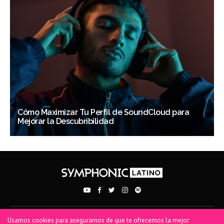
Cómo Maximizar Tu Perfil de SoundCloud para
Mejorar la Descubribilidad
Usamos cookies para asegurarnos de que te ofrecemos la mejor
PRIVACY POLICY
TERMS OF USE
COOKIE POLICY