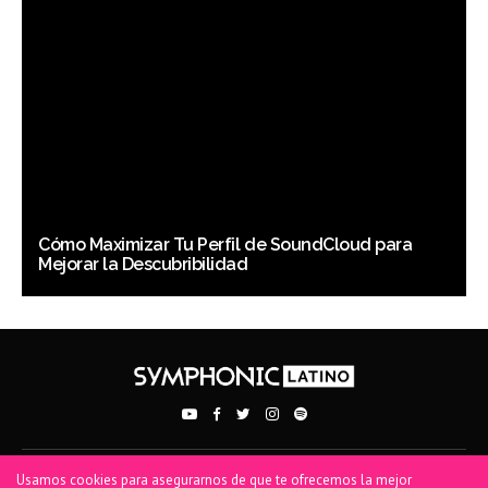
Cómo Maximizar Tu Perfil de SoundCloud para
Mejorar la Descubribilidad
Usamos cookies para asegurarnos de que te ofrecemos la mejor
PRIVACY POLICY
TERMS OF USE
COOKIE POLICY