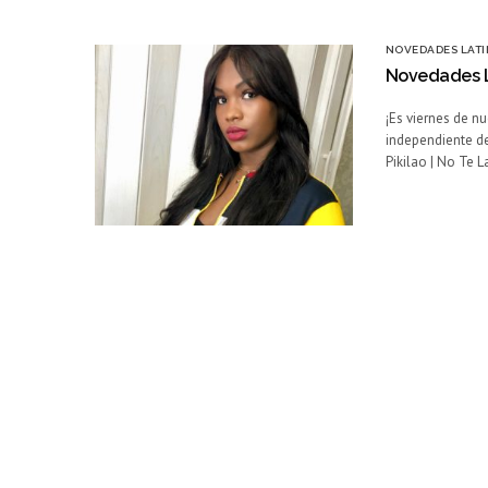
NOVEDADES LATI
Novedades L
¡Es viernes de n
independiente d
Pikilao | No Te 