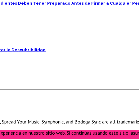
pendientes Deben Tener Preparado Antes de Firmar a Cualquier Pe
ar la Descubribilidad
D, Spread Your Music, Symphonic, and Bodega Sync are all trademark
eriencia en nuestro sitio web. Si continúas usando este sitio, as