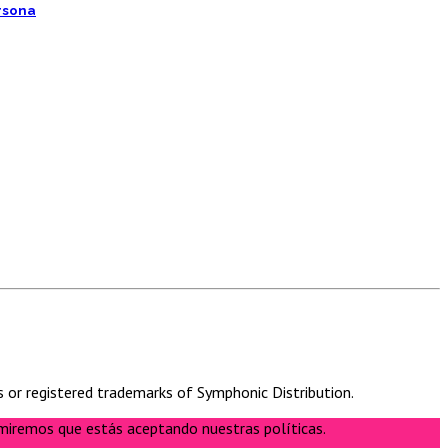
rsona
s or registered trademarks of Symphonic Distribution.
umiremos que estás aceptando nuestras políticas.