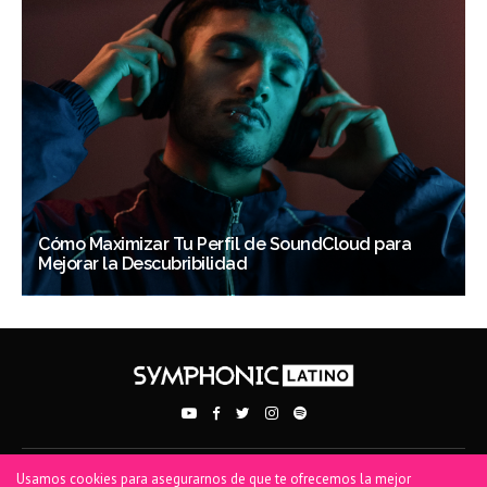
Cómo Maximizar Tu Perfil de SoundCloud para
Mejorar la Descubribilidad
Usamos cookies para asegurarnos de que te ofrecemos la mejor
PRIVACY POLICY
TERMS OF USE
COOKIE POLICY