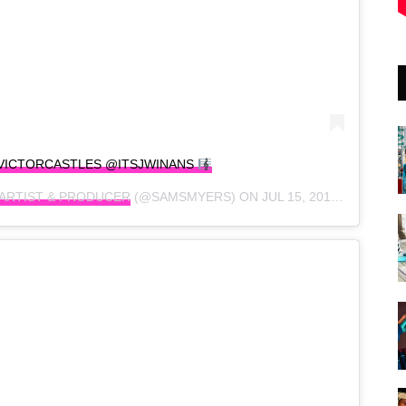
@VICTORCASTLES @ITSJWINANS
 ARTIST & PRODUCER
(@SAMSMYERS) ON
JUL 15, 2019 AT 11:41AM PDT