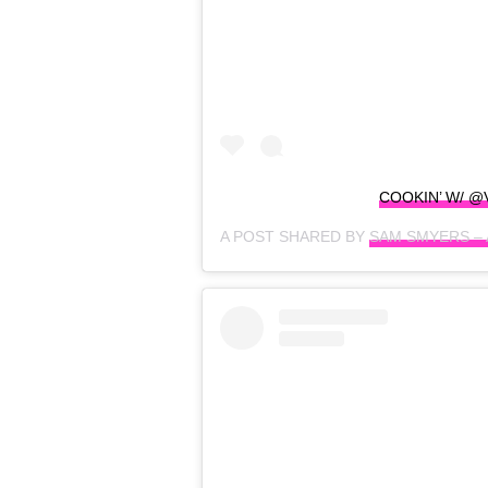
COOKIN’ W/ 
A POST SHARED BY
SAM SMYERS –