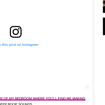
 this post on Instagram
R OF MY BEDROOM WHERE YOU’LL FIND ME MAKING
BEEP BOOP SOUNDS.