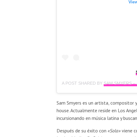
View
A POST SHARED BY
SAM SMYERS –
Sam Smyers es un artista, compositor y
house. Actualmente reside en Los Ange
incursionando en música latina y busca
Después de su éxito con
«Sola»
viene c