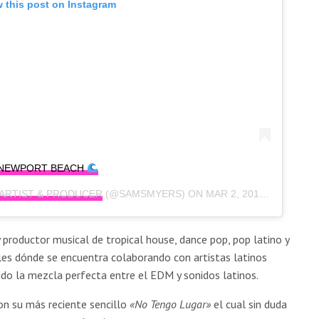
 this post on Instagram
NEWPORT BEACH
 ARTIST & PRODUCER
(@SAMSMYERS) ON
MAR 2, 2019 AT 8:47AM PST
 productor musical de tropical house, dance pop, pop latino y
les dónde se encuentra colaborando con artistas latinos
ndo la mezcla perfecta entre el EDM y sonidos latinos.
on su más reciente sencillo
«No Tengo Lugar»
el cual sin duda