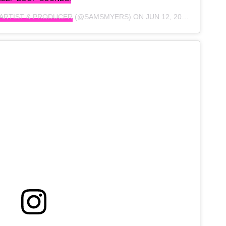
 ARTIST & PRODUCER
(@SAMSMYERS) ON
JUN 12, 2019 AT 7:05PM PDT