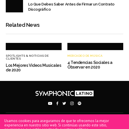
Lo Que Debes Saber Antes de Firmar un Contrato
Discográfico
Related News
SPOTLIGHTS & NOTICIAS DE
MERCADEO DE MÚSICA
CLIENTES
4 Tendencias Sociales a
Los Mejores Videos Musicales
Observar en 2020
de 2020
Usamos cookies para asegurarnos de que te ofrecemos la mejor
PRIVACY POLICY
TERMS OF USE
COOKIE POLICY
experiencia en nuestro sitio web. Si continúas usando este sitio,