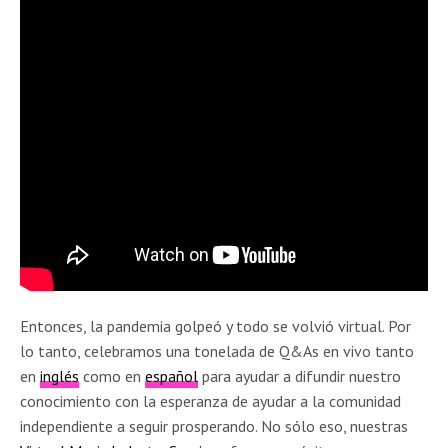
Entonces, la pandemia golpeó y todo se volvió virtual. Por
lo tanto, celebramos una tonelada de Q&As en vivo tanto
en
inglés
como en
español
para ayudar a difundir nuestro
conocimiento con la esperanza de ayudar a la comunidad
independiente a seguir prosperando. No sólo eso, nuestras