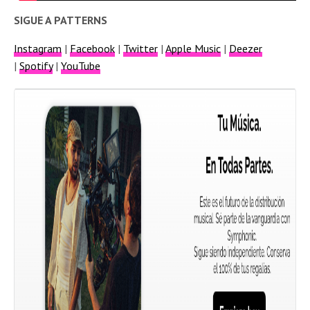
SIGUE A PATTERNS
Instagram
|
Facebook
|
Twitter
|
Apple Music
|
Deezer
|
Spotify
|
YouTube