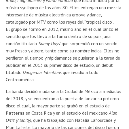
Brolo, Luigi Jiménez
y
Mario Miranda
que nació influido por la
música synthpop de los años 80. Ellos entregan una mezcla
interesante de música electrónica groove y dance,
catalogado por MTV como los reyes del “tropical disco”.
El grupo se formó en 2012, mismo año en el cual lanzó el
sencillo que los llevó a la fama dentro de su país, una
canción titulada ‘
Sunny Days
’ que sorprendió con un sonido
muy fresco y alegre, tanto como su nombre indica. Ellos no
perdieron el tiempo y rápidamente se pusieron a la tarea de
publicar en el 2013 su primer disco de estudio, un debut
titulado
Dangerous Intentions
que invadió a todo
Centroamérica.
La banda decidió mudarse a la Ciudad de México a mediados
del 2018, y se encuentran a la puerta de lanzar su próximo
disco el cual, la mayor parte se grabó en el estudio de
Patterns
en Costa Rica y en el estudio del mexicano
Alan
Ortiz (Alanity)
, que ha trabajado con Natalia Lafourcade y
Mon Laferte. La mayoría de las canciones del disco fueron