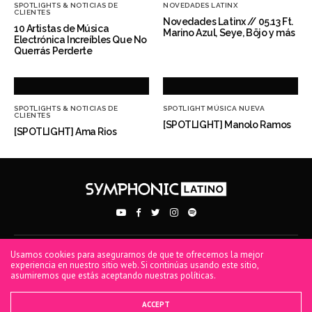
SPOTLIGHTS & NOTICIAS DE
NOVEDADES LATINX
CLIENTES
Novedades Latinx // 05.13 Ft.
10 Artistas de Música
Marino Azul, Seye, Böjo y más
Electrónica Increíbles Que No
Querrás Perderte
SPOTLIGHTS & NOTICIAS DE
SPOTLIGHT MÚSICA NUEVA
CLIENTES
[SPOTLIGHT] Manolo Ramos
[SPOTLIGHT] Ama Rios
Usamos cookies para asegurarnos de que te ofrecemos la mejor
PRIVACY POLICY
TERMS OF USE
COOKIE POLICY
experiencia en nuestro sitio web. Si continúas usando este sitio,
asumiremos que estás aceptando nuestras políticas.
® 2026 Symphonic. All rights reserved. Symphonic Distribution, SD, Spread Your
Music, Symphonic, and Bodega Sync are all trademarks or registered trademarks of
Symphonic Distribution.
ACCEPT