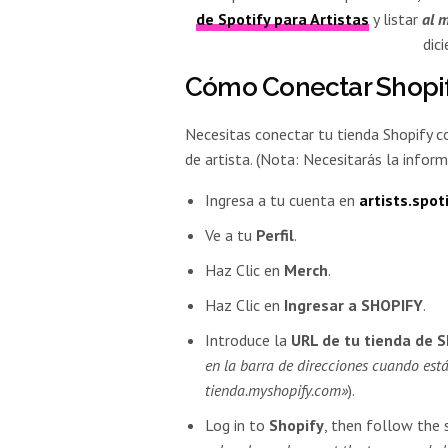
de Spotify para Artistas
y listar
al m
dic
Cómo Conectar Shopify 
Necesitas conectar tu tienda Shopify co
de artista. (Nota: Necesitarás la inform
Ingresa a tu cuenta en
artists.spot
Ve a tu
Perfil
.
Haz Clic en
Merch
.
Haz Clic en
Ingresar a SHOPIFY
.
Introduce la
URL de tu tienda de S
en la barra de direcciones cuando está
tienda.myshopify.com»
).
Log in to
Shopify
, then follow the 