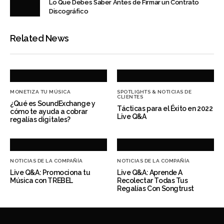
Lo Que Debes Saber Antes de Firmar un Contrato
Discográfico
Related News
MONETIZA TU MÚSICA
SPOTLIGHTS & NOTICIAS DE
CLIENTES
¿Qué es SoundExchange y
Tácticas para el Éxito en 2022
cómo te ayuda a cobrar
Live Q&A
regalías digitales?
NOTICIAS DE LA COMPAÑÍA
NOTICIAS DE LA COMPAÑÍA
Live Q&A: Promociona tu
Live Q&A: Aprende A
Música con TREBEL
Recolectar Todas Tus
Regalías Con Songtrust