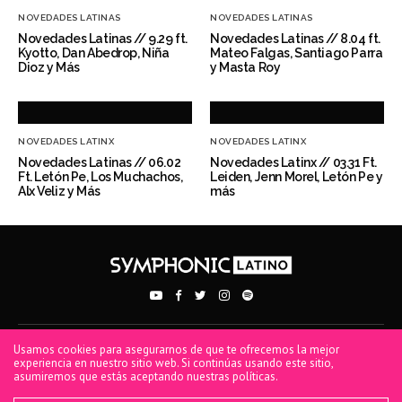
NOVEDADES LATINAS
NOVEDADES LATINAS
Novedades Latinas // 9.29 ft.
Novedades Latinas // 8.04 ft.
Kyotto, Dan Abedrop, Niña
Mateo Falgas, Santiago Parra
Dioz y Más
y Masta Roy
NOVEDADES LATINX
NOVEDADES LATINX
Novedades Latinas // 06.02
Novedades Latinx // 03.31 Ft.
Ft. Letón Pe, Los Muchachos,
Leiden, Jenn Morel, Letón Pe y
Alx Veliz y Más
más
Usamos cookies para asegurarnos de que te ofrecemos la mejor
PRIVACY POLICY
TERMS OF USE
COOKIE POLICY
experiencia en nuestro sitio web. Si continúas usando este sitio,
asumiremos que estás aceptando nuestras políticas.
® 2026 Symphonic. All rights reserved. Symphonic Distribution, SD, Spread Your
Music, Symphonic, and Bodega Sync are all trademarks or registered trademarks of