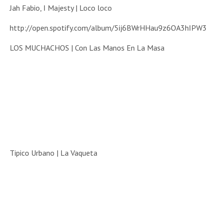
Jah Fabio, I Majesty | Loco loco
http://open.spotify.com/album/5ij6BWrHHau9z6OA3hIPW3
LOS MUCHACHOS | Con Las Manos En La Masa
Tipico Urbano | La Vaqueta