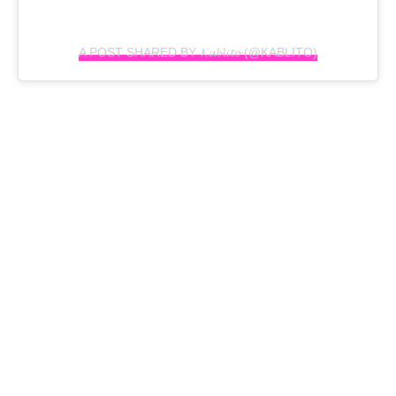
A POST SHARED BY 𝓚𝓪𝓫𝓵𝓲𝓽𝓸 (@KABLITO)