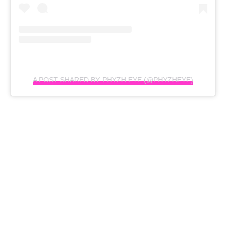
A POST SHARED BY PHYZH EYE (@PHYZHEYE)