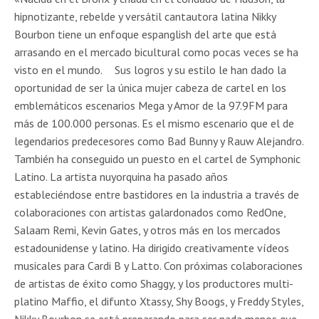
hipnotizante, rebelde y versátil cantautora latina Nikky
Bourbon tiene un enfoque espanglish del arte que está
arrasando en el mercado bicultural como pocas veces se ha
visto en el mundo. Sus logros y su estilo le han dado la
oportunidad de ser la única mujer cabeza de cartel en los
emblemáticos escenarios Mega y Amor de la 97.9FM para
más de 100.000 personas. Es el mismo escenario que el de
legendarios predecesores como Bad Bunny y Rauw Alejandro.
También ha conseguido un puesto en el cartel de Symphonic
Latino. La artista nuyorquina ha pasado años
estableciéndose entre bastidores en la industria a través de
colaboraciones con artistas galardonados como RedOne,
Salaam Remi, Kevin Gates, y otros más en los mercados
estadounidense y latino. Ha dirigido creativamente vídeos
musicales para Cardi B y Latto. Con próximas colaboraciones
de artistas de éxito como Shaggy, y los productores multi-
platino Maffio, el difunto Xtassy, Shy Boogs, y Freddy Styles,
Nikky Bourbon se está preparando para ser nada menos que