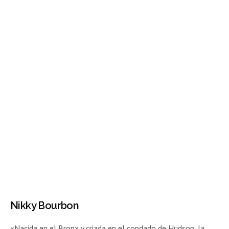
Nikky Bourbon
«Nacida en el Bronx y criada en el condado de Hudson, la