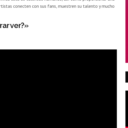
rtistas conecten con sus fans, muestren su talento y mucho
ar ver?»