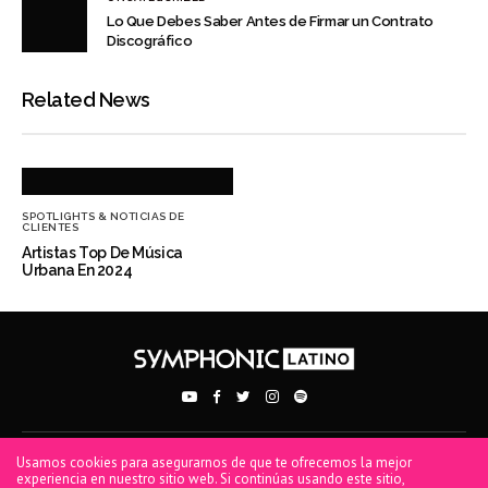
Lo Que Debes Saber Antes de Firmar un Contrato
Discográfico
Related News
SPOTLIGHTS & NOTICIAS DE
CLIENTES
Artistas Top De Música
Urbana En 2024
Usamos cookies para asegurarnos de que te ofrecemos la mejor
PRIVACY POLICY
TERMS OF USE
COOKIE POLICY
experiencia en nuestro sitio web. Si continúas usando este sitio,