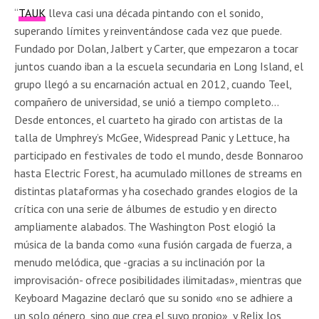
“
TAUK
lleva casi una década pintando con el sonido,
superando límites y reinventándose cada vez que puede.
Fundado por Dolan, Jalbert y Carter, que empezaron a tocar
juntos cuando iban a la escuela secundaria en Long Island, el
grupo llegó a su encarnación actual en 2012, cuando Teel,
compañero de universidad, se unió a tiempo completo…
Desde entonces, el cuarteto ha girado con artistas de la
talla de Umphrey’s McGee, Widespread Panic y Lettuce, ha
participado en festivales de todo el mundo, desde Bonnaroo
hasta Electric Forest, ha acumulado millones de streams en
distintas plataformas y ha cosechado grandes elogios de la
crítica con una serie de álbumes de estudio y en directo
ampliamente alabados. The Washington Post elogió la
música de la banda como «una fusión cargada de fuerza, a
menudo melódica, que -gracias a su inclinación por la
improvisación- ofrece posibilidades ilimitadas», mientras que
Keyboard Magazine declaró que su sonido «no se adhiere a
un solo género, sino que crea el suyo propio», y Relix los