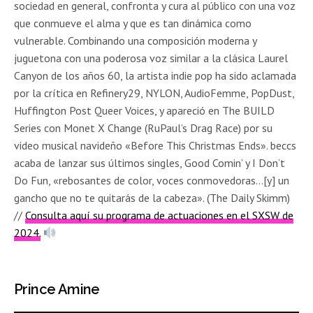
sociedad en general, confronta y cura al público con una voz
que conmueve el alma y que es tan dinámica como
vulnerable. Combinando una composición moderna y
juguetona con una poderosa voz similar a la clásica Laurel
Canyon de los años 60, la artista indie pop ha sido aclamada
por la crítica en Refinery29, NYLON, AudioFemme, PopDust,
Huffington Post Queer Voices, y apareció en The BUILD
Series con Monet X Change (RuPaul’s Drag Race) por su
video musical navideño «Before This Christmas Ends». beccs
acaba de lanzar sus últimos singles, Good Comin’ y I Don’t
Do Fun, «rebosantes de color, voces conmovedoras…[y] un
gancho que no te quitarás de la cabeza». (The Daily Skimm)
//
Consulta aquí su programa de actuaciones en el SXSW de
2024.
Prince Amine