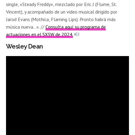
single, «Steady Freddy», mezclado por Eric J (Flume, St.
Vincent), y acompañado de un video musical dirigido por
Jarod Evans (Mothica, Flaming Lips). Pronto habrá más
música nueva…». //
Consulta aquí su programa de
actuaciones en el SXSW de 2024.
Wesley Dean