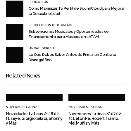
PROMOCIÓN
Cómo Maximizar Tu Perfil de SoundCloud para Mejorar
la Descubribilidad
RECOLECCIÓN DE REGALÍAS
Subvenciones Musicales y Oportunidades de
Financiamiento para Músicos en LATAM
UNCATEGORIZED
Lo Que Debes Saber Antes de Firmar un Contrato
Discográfico
Related News
NOVEDADES LATINAS
NOVEDADES LATINAS
Novedades Latinas // 28.02
Novedades Latinas // 07.02
ft. seye, Giorgio Siladi, Shonny
ft. Letón Pé, Robert Tiamo,
y Más
Mel Muñiz y Más