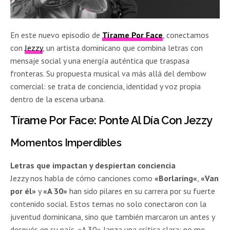
En este nuevo episodio de
Tírame Por Face
, conectamos
con
Jezzy
, un artista dominicano que combina letras con
mensaje social y una energía auténtica que traspasa
fronteras. Su propuesta musical va más allá del dembow
comercial: se trata de conciencia, identidad y voz propia
dentro de la escena urbana.
Tírame Por Face: Ponte Al Día Con Jezzy
Momentos Imperdibles
Letras que impactan y despiertan conciencia
Jezzy nos habla de cómo canciones como
«Borlaring
«
,
«Van
por él»
y
«A 30»
han sido pilares en su carrera por su fuerte
contenido social. Estos temas no solo conectaron con la
juventud dominicana, sino que también marcaron un antes y
después en su país. «A 30» lanza una crítica clara: no me