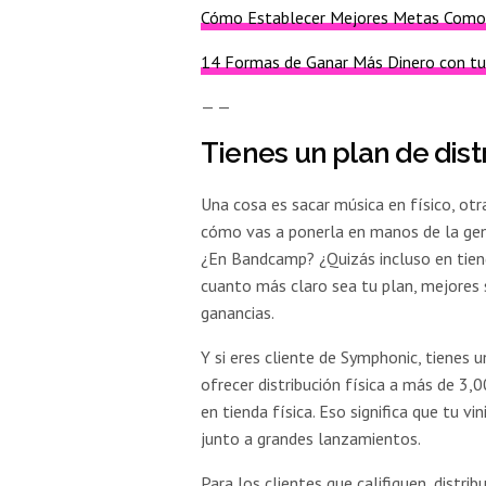
Cómo Establecer Mejores Metas Como
14 Formas de Ganar Más Dinero con tu
— —
Tienes un plan de dist
Una cosa es sacar música en físico, otr
cómo vas a ponerla en manos de la gent
¿En Bandcamp? ¿Quizás incluso en tiend
cuanto más claro sea tu plan, mejores s
ganancias.
Y si eres cliente de Symphonic, tiene
ofrecer distribución física a más de 3
en tienda física. Eso significa que tu v
junto a grandes lanzamientos.
Para los clientes que califiquen, distri