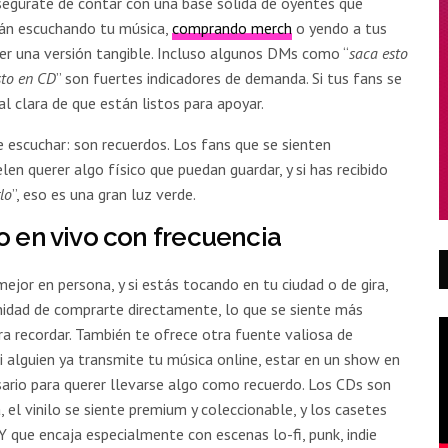
asegúrate de contar con una base sólida de oyentes que
tán escuchando tu música,
comprando merch
o yendo a tus
er una versión tangible. Incluso algunos DMs como “
saca esto
sto en CD
” son fuertes indicadores de demanda. Si tus fans se
l clara de que están listos para apoyar.
 escuchar: son recuerdos. Los fans que se sienten
en querer algo físico que puedan guardar, y si has recibido
lo
”, eso es una gran luz verde.
o en vivo con frecuencia
jor en persona, y si estás tocando en tu ciudad o de gira,
nidad de comprarte directamente, lo que se siente más
ra recordar. También te ofrece otra fuente valiosa de
i alguien ya transmite tu música online, estar en un show en
ario para querer llevarse algo como recuerdo. Los CDs son
, el vinilo se siente premium y coleccionable, y los casetes
 que encaja especialmente con escenas lo-fi, punk, indie