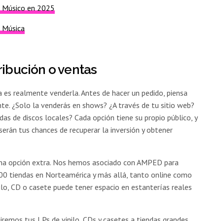
 Músico en 2025
 Música
ribución o ventas
a es realmente venderla. Antes de hacer un pedido, piensa
e. ¿Solo la venderás en shows? ¿A través de tu sitio web?
as de discos locales? Cada opción tiene su propio público, y
erán tus chances de recuperar la inversión y obtener
s una opción extra. Nos hemos asociado con AMPED para
,000 tiendas en Norteamérica y más allá, tanto online como
inilo, CD o casete puede tener espacio en estanterías reales
buiremos tus LPs de vinilo, CDs y casetes a tiendas grandes,