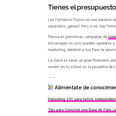
Tienes el presupuest
Los formatos físicos no son baratos de 
separados, ¡genial! Pero si no, hay form
Piensa en preventas, campañas de
cro
estrategias no solo pueden ayudarte a 
marketing, dándole a tus fans la oportu
La clave es tener un plan financiero an
vender en tu clóset es la pesadilla de 
— —
Aliméntate de conocimie
Publishing 101 para Sellos Independien
Tips para Construir una Base de Fans 