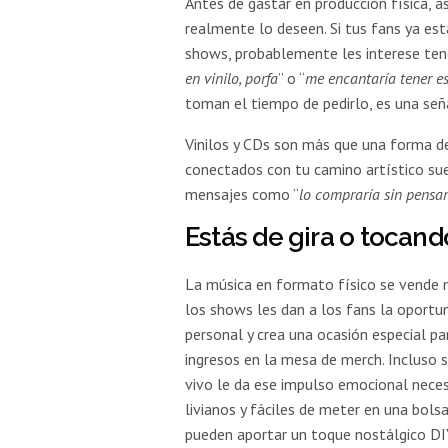
Antes de gastar en producción física, 
realmente lo deseen. Si tus fans ya es
shows, probablemente les interese ten
en vinilo, porfa
” o “
me encantaría tener e
toman el tiempo de pedirlo, es una seña
Vinilos y CDs son más que una forma de
conectados con tu camino artístico suel
mensajes como “
lo compraría sin pensar
Estás de gira o tocand
La música en formato físico se vende me
los shows les dan a los fans la oportu
personal y crea una ocasión especial pa
ingresos en la mesa de merch. Incluso s
vivo le da ese impulso emocional neces
livianos y fáciles de meter en una bolsa
pueden aportar un toque nostálgico DIY