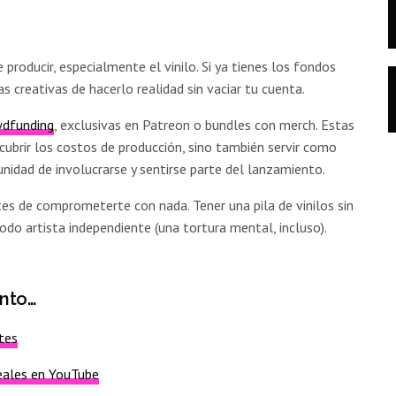
o
producir, especialmente el vinilo. Si ya tienes los fondos
as creativas de hacerlo realidad sin vaciar tu cuenta.
wdfunding
, exclusivas en Patreon o bundles con merch. Estas
cubrir los costos de producción, sino también servir como
nidad de involucrarse y sentirse parte del lanzamiento.
tes de comprometerte con nada. Tener una pila de vinilos sin
todo artista independiente (una tortura mental, incluso).
nto…
tes
Leales en YouTube