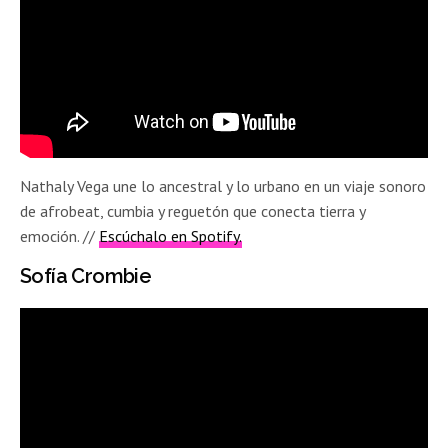
Nathaly Vega une lo ancestral y lo urbano en un viaje sonoro
de afrobeat, cumbia y reguetón que conecta tierra y
emoción.
//
Escúchalo en Spotify.
Sofía Crombie