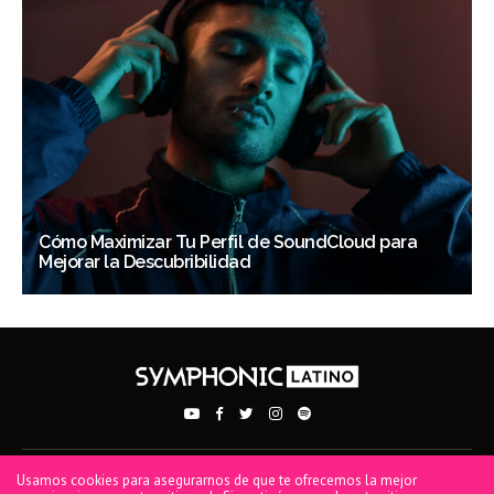
Cómo Maximizar Tu Perfil de SoundCloud para
Mejorar la Descubribilidad
Usamos cookies para asegurarnos de que te ofrecemos la mejor
PRIVACY POLICY
TERMS OF USE
COOKIE POLICY