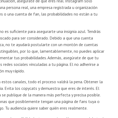
ntinuación, asegúrate de que eres real. Instagram solo
una persona real, una empresa registrada u organización
s o una cuenta de fan, las probabilidades no están a tu
 no es suficiente para asegurarte una insignia azul. Tendrás
scado para ser considerado. Debido a que una cuenta
nica, no te ayudará postularte con un montón de cuentas
istinguibles, por lo que, lamentablemente, no puedes aplicar
umentar tus probabilidades. Además, asegúrate de que tu
s redes sociales vinculadas a tu página. El no adherirse a
ón muy rápido.
 estos canales, todo el proceso valdrá la pena. Obtener la
ia. Evita los copycats y demuestra que eres de interés. El
a se publique de la manera más perfecta y precisa posible.
sonas que posiblemente tengan una página de fans tuya o
go. Tu audiencia quiere saber quién eres realmente.