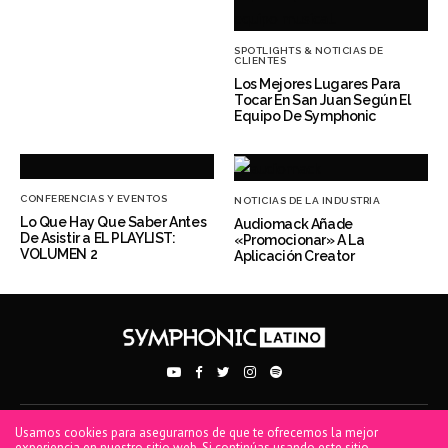
SPOTLIGHTS & NOTICIAS DE
CLIENTES
Los Mejores Lugares Para
Tocar En San Juan Según El
Equipo De Symphonic
CONFERENCIAS Y EVENTOS
NOTICIAS DE LA INDUSTRIA
Lo Que Hay Que Saber Antes
Audiomack Añade
De Asistir a EL PLAYLIST:
«Promocionar» A La
VOLUMEN 2
Aplicación Creator
Usamos cookies para asegurarnos de que te ofrecemos la mejor
PRIVACY POLICY
TERMS OF USE
COOKIE POLICY
experiencia en nuestro sitio web. Si continúas usando este sitio,