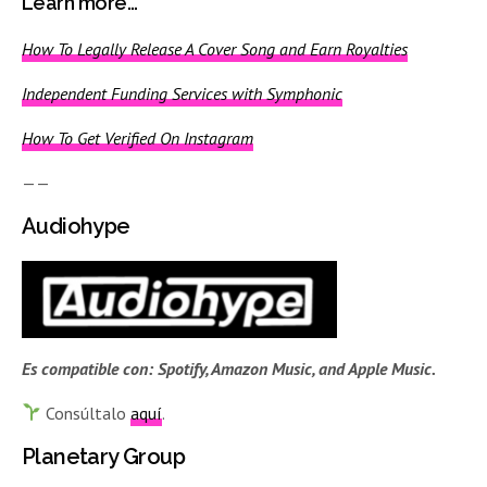
Learn more…
How To Legally Release A Cover Song and Earn Royalties
Independent Funding Services with Symphonic
How To Get Verified On Instagram
——
Audiohype
Es compatible con:
Spotify, Amazon Music, and Apple Music.
Consúltalo
aquí
.
Planetary Group