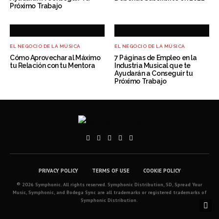
Próximo Trabajo
EL NEGOCIO DE LA MÚSICA
EL NEGOCIO DE LA MÚSICA
Cómo Aprovechar al Máximo
7 Páginas de Empleo en la
tu Relación con tu Mentora
Industria Musical que te
Ayudarán a Conseguir tu
Próximo Trabajo
PRIVACY POLICY
TERMS OF USE
COOKIE POLICY
® 2026 Symphonic. All rights reserved. Symphonic Distribution, SD, Spread Your
Music, Symphonic, and Bodega Sync are all trademarks or registered trademarks of
Symphonic Distribution.