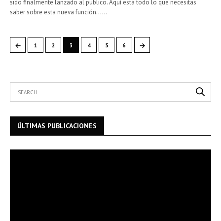
sido finalmente lanzado al público. Aquí está todo lo que necesitas
saber sobre esta nueva función……
←
→
1
2
3
4
5
6
ÚLTIMAS PUBLICACIONES