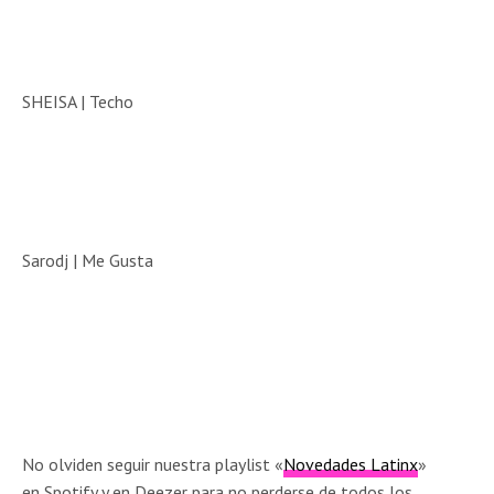
SHEISA | Techo
Sarodj | Me Gusta
No olviden seguir nuestra playlist «
Novedades Latinx
»
en Spotify y en Deezer para no perderse de todos los