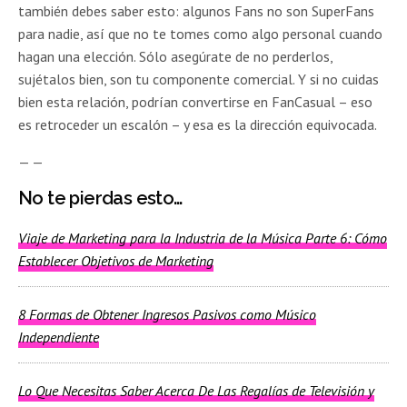
también debes saber esto: algunos Fans no son SuperFans
para nadie, así que no te tomes como algo personal cuando
hagan una elección. Sólo asegúrate de no perderlos,
sujétalos bien, son tu componente comercial. Y si no cuidas
bien esta relación, podrían convertirse en FanCasual – eso
es retroceder un escalón – y esa es la dirección equivocada.
— —
No te pierdas esto…
Viaje de Marketing para la Industria de la Música Parte 6: Cómo
Establecer Objetivos de Marketing
8 Formas de Obtener Ingresos Pasivos como Músico
Independiente
Lo Que Necesitas Saber Acerca De Las Regalías de Televisión y