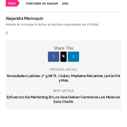
TAGS
FUNCIONES DE SHAZAM
GIRA
Alejandra Marroquin
Amante de la música, la lectura, la escritura y apasionada por el fútbol.
Share This
PREVIOUS ARTICLE
Novedades Latinas // 9.08 ft. J Salez, Madame Récamier, Letón Pé
y Más
NEXT ARTICLE
Esfuerzos De Marketing En Los Que Deben Centrarse Los Músicos
Este Otoño