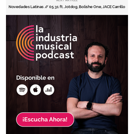
Novedades Latinas // 05.31 ft. Jotdog, Bolishe One, JACE Carrillo