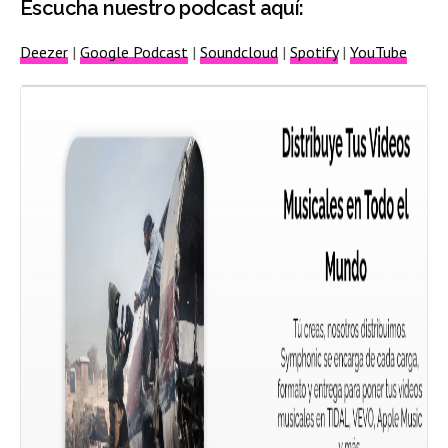
Escucha nuestro podcast aquí:
Deezer
|
Google Podcast
|
Soundcloud
|
Spotify
|
YouTube