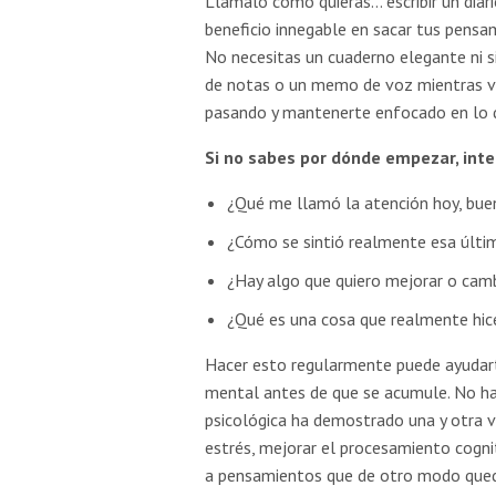
Llámalo como quieras… escribir un diari
beneficio innegable en sacar tus pensa
No necesitas un cuaderno elegante ni si
de notas o un memo de voz mientras v
pasando y mantenerte enfocado en lo 
Si no sabes por dónde empezar, int
¿Qué me llamó la atención hoy, bu
¿Cómo se sintió realmente esa últi
¿Hay algo que quiero mejorar o camb
¿Qué es una cosa que realmente hic
Hacer esto regularmente puede ayudarte
mental antes de que se acumule. No hay
psicológica ha demostrado una y otra v
estrés, mejorar el procesamiento cognit
a pensamientos que de otro modo queda