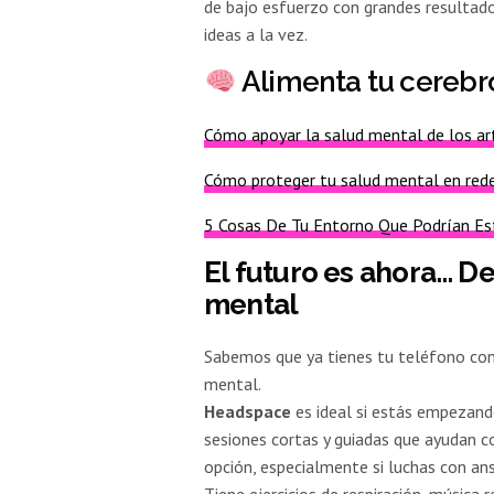
de bajo esfuerzo con grandes resultad
ideas a la vez.
Alimenta tu cerebr
Cómo apoyar la salud mental de los ar
Cómo proteger tu salud mental en rede
5 Cosas De Tu Entorno Que Podrían Est
El futuro es ahora… D
mental
Sabemos que ya tienes tu teléfono con
mental.
Headspace
es ideal si estás empezando
sesiones cortas y guiadas que ayudan co
opción, especialmente si luchas con an
Tiene ejercicios de respiración, música