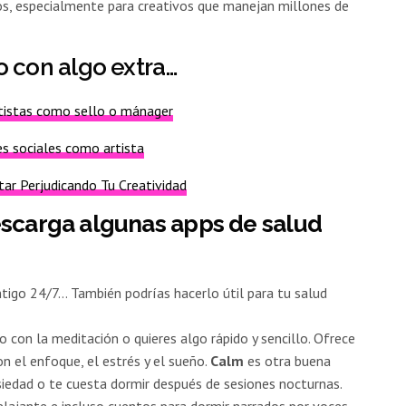
os, especialmente para creativos que manejan millones de
o con algo extra…
tistas como sello o mánager
s sociales como artista
ar Perjudicando Tu Creatividad
escarga algunas apps de salud
tigo 24/7… También podrías hacerlo útil para tu salud
 con la meditación o quieres algo rápido y sencillo. Ofrece
n el enfoque, el estrés y el sueño.
Calm
es otra buena
siedad o te cuesta dormir después de sesiones nocturnas.
 relajante e incluso cuentos para dormir narrados por voces