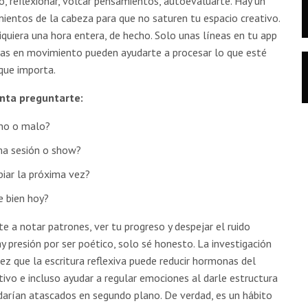
o, reflexionar, volcar pensamientos, autoevaluarte. Hay un
mientos de la cabeza para que no saturen tu espacio creativo.
quiera una hora entera, de hecho. Solo unas líneas en tu app
as en movimiento pueden ayudarte a procesar lo que esté
que importa.
enta preguntarte:
eno o malo?
ma sesión o show?
iar la próxima vez?
e bien hoy?
 a notar patrones, ver tu progreso y despejar el ruido
 presión por ser poético, solo sé honesto. La investigación
ez que la escritura reflexiva puede reducir hormonas del
ivo e incluso ayudar a regular emociones al darle estructura
rían atascados en segundo plano. De verdad, es un hábito